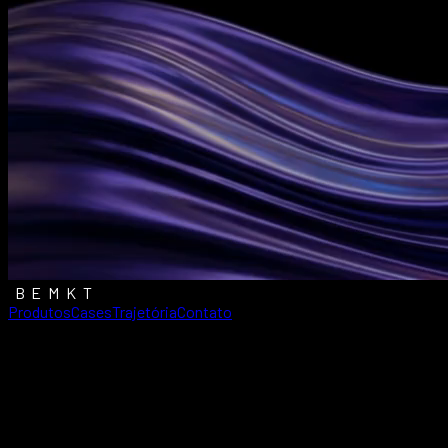
BEMKT
Produtos
Cases
Trajetória
Contato